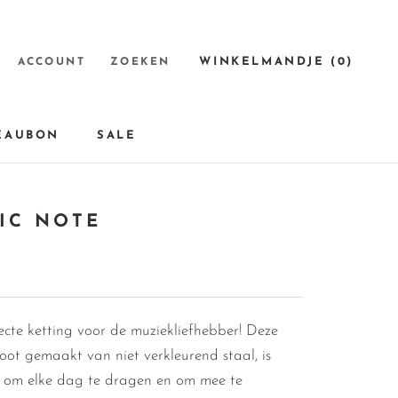
WINKELMANDJE (
0
)
ACCOUNT
ZOEKEN
EAUBON
SALE
EAUBON
SALE
IC NOTE
ecte ketting voor de muziekliefhebber! Deze
oot gemaakt van niet verkleurend staal, is
t om elke dag te dragen en om mee te