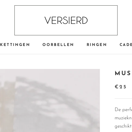
KETTINGEN
OORBELLEN
RINGEN
CAD
CAD
MUS
€25
De perf
muziekn
geschik