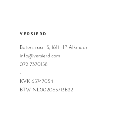
VERSIERD
Boterstraat 3, 1811 HP Alkmaar
info@versierd.com
072-7370158
-
KVK 65747054
BTW NL002063713B22