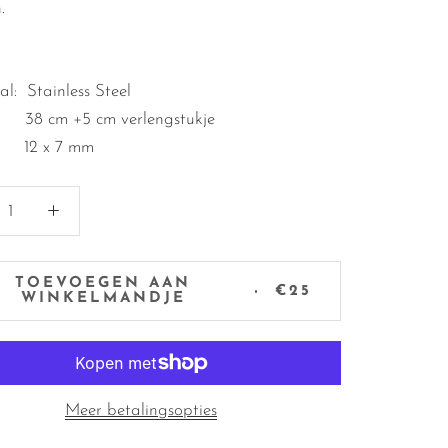
n.
l: Stainless Steel
e: 3
8 cm +5 cm verlengstukje
l:
12 x 7 mm
TOEVOEGEN AAN
€25
WINKELMANDJE
Meer betalingsopties