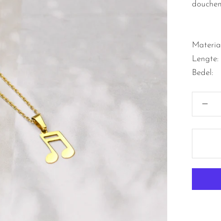
douche
Materiaa
Lengt
Bede