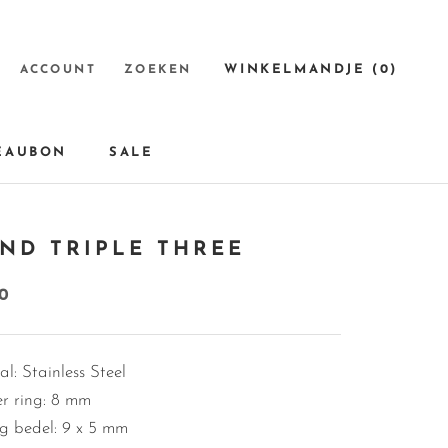
WINKELMANDJE (
0
)
ACCOUNT
ZOEKEN
EAUBON
SALE
EAUBON
SALE
ND TRIPLE THREE
50
l: Stainless Steel
r ring: 8 mm
g bedel: 9 x 5 mm