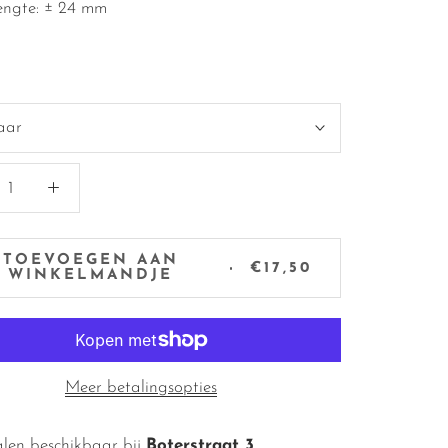
lengte: ± 24 mm
aar
TOEVOEGEN AAN
€17,50
WINKELMANDJE
Meer betalingsopties
len beschikbaar bij
Boterstraat 3