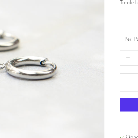
Totale 
Per:
P
Opha