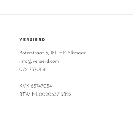
VERSIERD
Boterstraat 3, 1811 HP Alkmaar
info@versierd.com
072-7370158
-
KVK 65747054
BTW NL002063713B22